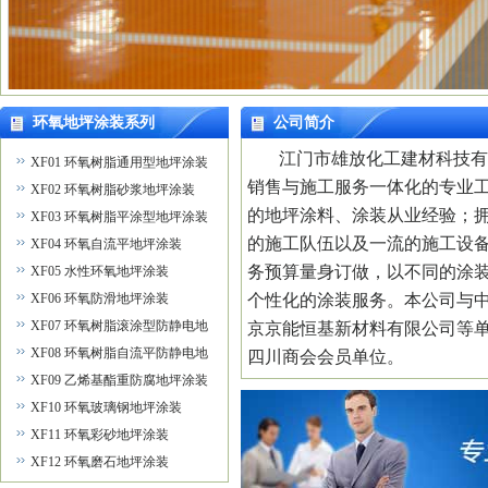
环氧地坪涂装系列
公司简介
江门市雄放化工建材科技有
XF01 环氧树脂通用型地坪涂装
销售与施工服务一体化的专业
XF02 环氧树脂砂浆地坪涂装
的地坪涂料、涂装从业经验；
XF03 环氧树脂平涂型地坪涂装
的施工队伍以及一流的施工设
XF04 环氧自流平地坪涂装
务预算量身订做，以不同的涂
XF05 水性环氧地坪涂装
XF06 环氧防滑地坪涂装
个性化的涂装服务。本公司与
XF07 环氧树脂滚涂型防静电地
京京能恒基新材料有限公司等
坪涂装
XF08 环氧树脂自流平防静电地
四川商会会员单位。
坪涂装
XF09 乙烯基酯重防腐地坪涂装
XF10 环氧玻璃钢地坪涂装
XF11 环氧彩砂地坪涂装
XF12 环氧磨石地坪涂装