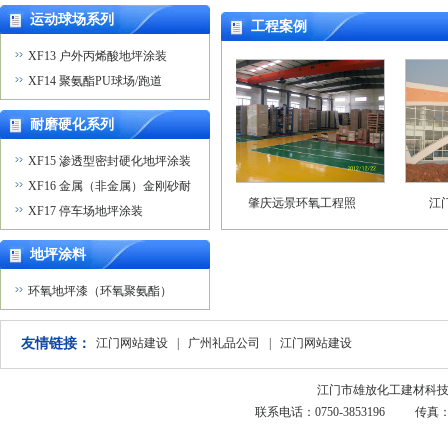
运动球场系列
工程案例
XF13 户外丙烯酸地坪涂装
XF14 聚氨酯PU球场/跑道
耐磨硬化系列
XF15 渗透型密封硬化地坪涂装
XF16 金属（非金属）金刚砂耐
广东彼迪药业环氧工程
肇庆远景环氧工程照
江门市潮连
磨地坪涂装
XF17 停车场地坪涂装
地坪涂料
环氧地坪漆（环氧聚氨酯）
友情链接：
江门网站建设
|
广州礼品公司
|
江门网站建设
江门市雄放化工建材科技有限
联系电话：0750-3853196 传真