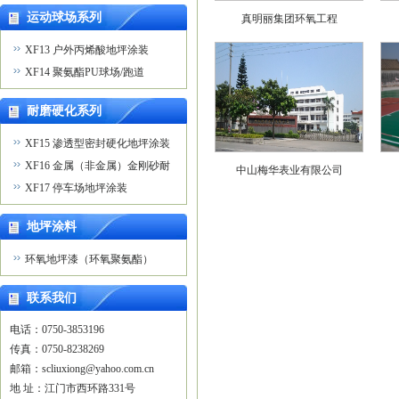
运动球场系列
真明丽集团环氧工程
XF13 户外丙烯酸地坪涂装
XF14 聚氨酯PU球场/跑道
耐磨硬化系列
XF15 渗透型密封硬化地坪涂装
XF16 金属（非金属）金刚砂耐
中山梅华表业有限公司
磨地坪涂装
XF17 停车场地坪涂装
地坪涂料
环氧地坪漆（环氧聚氨酯）
联系我们
德邑大卫浴
电话：0750-3853196

传真：0750-8238269

邮箱：scliuxiong@yahoo.com.cn 

地 址：江门市西环路331号
