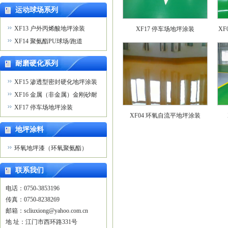
运动球场系列
XF13 户外丙烯酸地坪涂装
XF17 停车场地坪涂装
X
XF14 聚氨酯PU球场/跑道
耐磨硬化系列
XF15 渗透型密封硬化地坪涂装
XF16 金属（非金属）金刚砂耐
磨地坪涂装
XF17 停车场地坪涂装
XF04 环氧自流平地坪涂装
地坪涂料
环氧地坪漆（环氧聚氨酯）
联系我们
电话：0750-3853196

传真：0750-8238269

XF08 环氧树脂自流平防静电地
X
邮箱：scliuxiong@yahoo.com.cn 

坪涂装
地 址：江门市西环路331号
