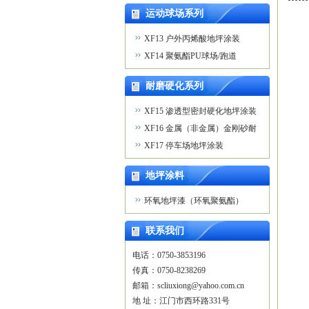
运动球场系列
XF13 户外丙烯酸地坪涂装
XF14 聚氨酯PU球场/跑道
耐磨硬化系列
XF15 渗透型密封硬化地坪涂装
XF16 金属（非金属）金刚砂耐
磨地坪涂装
XF17 停车场地坪涂装
地坪涂料
环氧地坪漆（环氧聚氨酯）
联系我们
电话：0750-3853196

传真：0750-8238269

邮箱：scliuxiong@yahoo.com.cn 

地 址：江门市西环路331号
