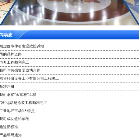
闻动态
乐福虚价事件引发退款投诉潮
公司的品牌道路
山恒升工程顺利完工
贺我司与伟强集团成功合作
山福肯科研设备工业有限公司工程竣工
标获准注册
贺我司承接“金富雅”工程
金富雅”运动场涂装工程顺利完工
国工业地坪市场6大特点
贺我司成功签约华硕
胶跑道新标准
一产品编码通知