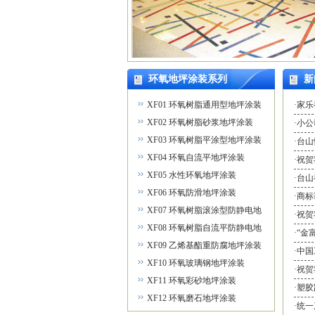
环氧地坪涂装系列
新
XF01 环氧树脂通用型地坪涂装
·家
XF02 环氧树脂砂浆地坪涂装
·小
XF03 环氧树脂平涂型地坪涂装
·台
XF04 环氧自流平地坪涂装
·祝
XF05 水性环氧地坪涂装
·台
XF06 环氧防滑地坪涂装
·商
XF07 环氧树脂滚涂型防静电地
·祝
坪涂装
XF08 环氧树脂自流平防静电地
·“
坪涂装
XF09 乙烯基酯重防腐地坪涂装
·中
XF10 环氧玻璃钢地坪涂装
·祝
XF11 环氧彩砂地坪涂装
·塑
XF12 环氧磨石地坪涂装
·统