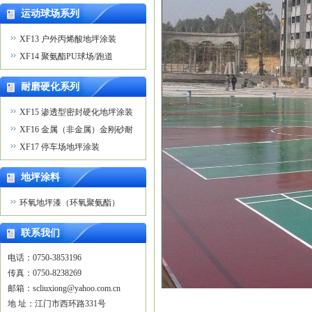
运动球场系列
XF13 户外丙烯酸地坪涂装
XF14 聚氨酯PU球场/跑道
耐磨硬化系列
XF15 渗透型密封硬化地坪涂装
XF16 金属（非金属）金刚砂耐
磨地坪涂装
XF17 停车场地坪涂装
地坪涂料
环氧地坪漆（环氧聚氨酯）
联系我们
电话：0750-3853196

传真：0750-8238269

邮箱：scliuxiong@yahoo.com.cn 

地 址：江门市西环路331号
